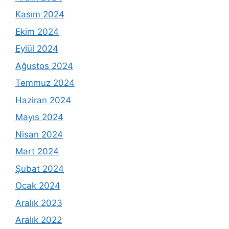
Kasım 2024
Ekim 2024
Eylül 2024
Ağustos 2024
Temmuz 2024
Haziran 2024
Mayıs 2024
Nisan 2024
Mart 2024
Şubat 2024
Ocak 2024
Aralık 2023
Aralık 2022