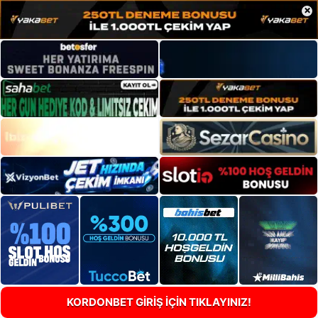
×
KORDONBET GİRİŞ İÇİN TIKLAYINIZ!