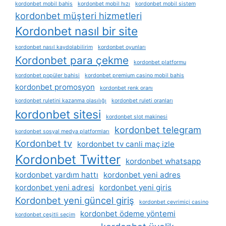
kordonbet mobil bahis
kordonbet mobil hızı
kordonbet mobil sistem
kordonbet müşteri hizmetleri
Kordonbet nasıl bir site
kordonbet nasıl kaydolabilirim
kordonbet oyunları
Kordonbet para çekme
kordonbet platformu
kordonbet popüler bahisi
kordonbet premium casino mobil bahis
kordonbet promosyon
kordonbet renk oranı
kordonbet ruletini kazanma olasılığı
kordonbet ruleti oranları
kordonbet sitesi
kordonbet slot makinesi
kordonbet telegram
kordonbet sosyal medya platformları
Kordonbet tv
kordonbet tv canli maç izle
Kordonbet Twitter
kordonbet whatsapp
kordonbet yardım hattı
kordonbet yeni adres
kordonbet yeni adresi
kordonbet yeni giris
Kordonbet yeni güncel giriş
kordonbet çevrimiçi casino
kordonbet ödeme yöntemi
kordonbet çeşitli seçim