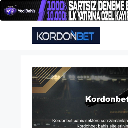
İçeriğe
atla