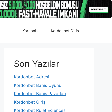
Kordonbet
Kordonbet Giriş
Son Yazılar
Kordonbet Adresi
Kordonbet Bahis Oyunu
Kordonbet Bahis Pazarları
Kordonbet Giriş
Kordonbet Rulet Eğlencesi