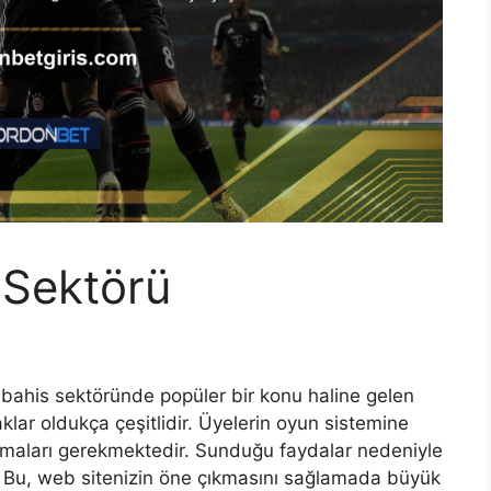
 Sektörü
ahis sektöründe popüler bir konu haline gelen
lar oldukça çeşitlidir. Üyelerin oyun sistemine
yapmaları gerekmektedir. Sunduğu faydalar nedeniyle
r. Bu, web sitenizin öne çıkmasını sağlamada büyük