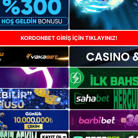
KORDONBET GİRİŞ İÇİN TIKLAYINIZ!