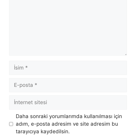
İsim
E-
posta
İnternet
sitesi
Daha sonraki yorumlarımda kullanılması için
adım, e-posta adresim ve site adresim bu
tarayıcıya kaydedilsin.