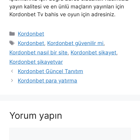
yayın kalitesi ve en ünlü maçların yayınları için
Kordonbet Tv bahis ve oyun için adresiniz.
Kategoriler
Kordonbet
Etiketler
Kordonbet
,
Kordonbet güvenilir mi
,
Kordonbet nasıl bir site
,
Kordonbet şikayet
,
Kordonbet şikayetvar
Yazı
Kordonbet Güncel Tanıtım
dolaşımı
Kordonbet para yatırma
Yorum yapın
Yorum