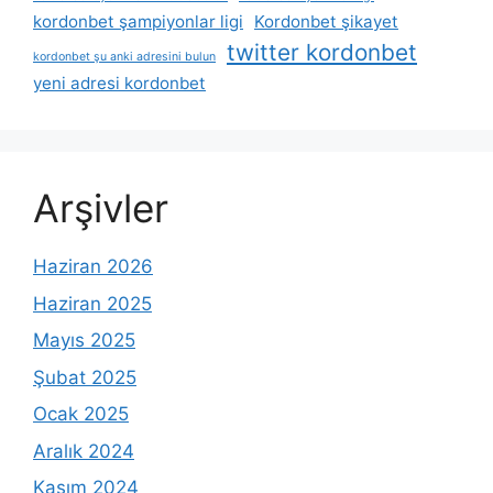
kordonbet şampiyonlar ligi
Kordonbet şikayet
twitter kordonbet
kordonbet şu anki adresini bulun
yeni adresi kordonbet
Arşivler
Haziran 2026
Haziran 2025
Mayıs 2025
Şubat 2025
Ocak 2025
Aralık 2024
Kasım 2024