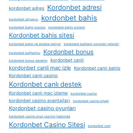
Kordonbet adresi
kordonbet adres
kordonbet bahis
kordonbet altyapısı
kordonbet bahis kuponu
kordonbet bahis sistemi
Kordonbet bahis sitesi
kordonbet bahsi ne anlama geliyor
kordonbet bağlantı sorunları nelerdir
Kordonbet bonus
kordonbet bağlantısı
kordonbet canli
kordonbet bonus denetim
kordonbet canli maç izle
Kordonbet canlı bahis
Kordonbet canlı casino
Kordonbet canlı destek
Kordonbet canlı maç izleme
kordonbet casino
kordonbet casino avantajları
kordonbet casino ortağı
Kordonbet casino oyunları
kordonbet casino oyun yazılımı hakkında
Kordonbet Casino Sitesi
kordonbet com