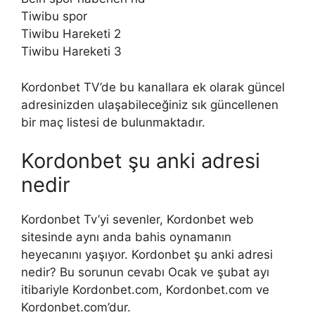
Tiwibu spor
Tiwibu Hareketi 2
Tiwibu Hareketi 3
Kordonbet TV’de bu kanallara ek olarak güncel
adresinizden ulaşabileceğiniz sık güncellenen
bir maç listesi de bulunmaktadır.
Kordonbet şu anki adresi
nedir
Kordonbet Tv’yi sevenler, Kordonbet web
sitesinde aynı anda bahis oynamanın
heyecanını yaşıyor. Kordonbet şu anki adresi
nedir? Bu sorunun cevabı Ocak ve şubat ayı
itibariyle Kordonbet.com, Kordonbet.com ve
Kordonbet.com’dur.