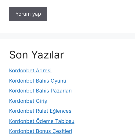
Son Yazılar
Kordonbet Adresi
Kordonbet Bahis Oyunu
Kordonbet Bahis Pazarları
Kordonbet Giriş
Kordonbet Rulet Eğlencesi
Kordonbet Ödeme Tablosu
Kordonbet Bonus Çeşitleri