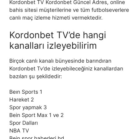
Kordonbet TV Kordonbet Güncel Adres, online
bahis sitesi müşterilerine ve tüm futbolseverlere
canlı maç izleme hizmeti vermektedir.
Kordonbet TV’de hangi
kanalları izleyebilirim
Birçok canlı kanalı bünyesinde barındıran
Kordonbet Tv’de izleyebileceğiniz kanallardan
bazıları şu şekildedir:
Beın Sports 1
Hareket 2
Spor yapmak 3
Bein Sport Max 1 ve 2
Spor Dalları
NBA TV
Bein spor haberleri hd