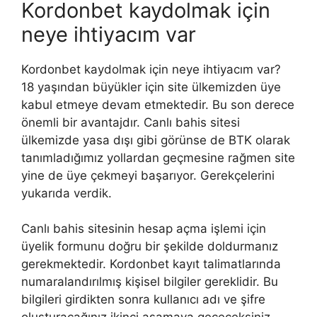
Kordonbet kaydolmak için
neye ihtiyacım var
Kordonbet kaydolmak için neye ihtiyacım var?
18 yaşından büyükler için site ülkemizden üye
kabul etmeye devam etmektedir. Bu son derece
önemli bir avantajdır. Canlı bahis sitesi
ülkemizde yasa dışı gibi görünse de BTK olarak
tanımladığımız yollardan geçmesine rağmen site
yine de üye çekmeyi başarıyor. Gerekçelerini
yukarıda verdik.
Canlı bahis sitesinin hesap açma işlemi için
üyelik formunu doğru bir şekilde doldurmanız
gerekmektedir. Kordonbet kayıt talimatlarında
numaralandırılmış kişisel bilgiler gereklidir. Bu
bilgileri girdikten sonra kullanıcı adı ve şifre