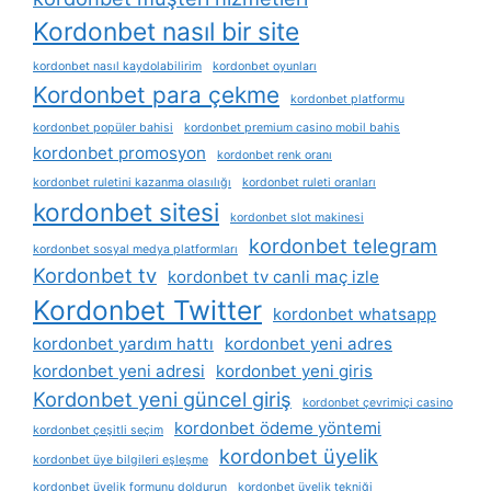
Kordonbet nasıl bir site
kordonbet nasıl kaydolabilirim
kordonbet oyunları
Kordonbet para çekme
kordonbet platformu
kordonbet popüler bahisi
kordonbet premium casino mobil bahis
kordonbet promosyon
kordonbet renk oranı
kordonbet ruletini kazanma olasılığı
kordonbet ruleti oranları
kordonbet sitesi
kordonbet slot makinesi
kordonbet telegram
kordonbet sosyal medya platformları
Kordonbet tv
kordonbet tv canli maç izle
Kordonbet Twitter
kordonbet whatsapp
kordonbet yardım hattı
kordonbet yeni adres
kordonbet yeni adresi
kordonbet yeni giris
Kordonbet yeni güncel giriş
kordonbet çevrimiçi casino
kordonbet ödeme yöntemi
kordonbet çeşitli seçim
kordonbet üyelik
kordonbet üye bilgileri eşleşme
kordonbet üyelik formunu doldurun
kordonbet üyelik tekniği