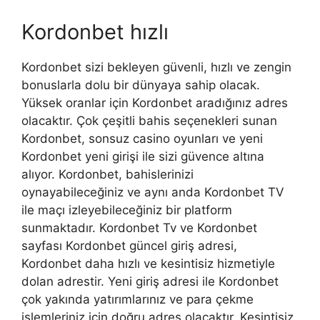
Kordonbet hızlı
Kordonbet sizi bekleyen güvenli, hızlı ve zengin
bonuslarla dolu bir dünyaya sahip olacak.
Yüksek oranlar için Kordonbet aradığınız adres
olacaktır. Çok çeşitli bahis seçenekleri sunan
Kordonbet, sonsuz casino oyunları ve yeni
Kordonbet yeni girişi ile sizi güvence altına
alıyor. Kordonbet, bahislerinizi
oynayabileceğiniz ve aynı anda Kordonbet TV
ile maçı izleyebileceğiniz bir platform
sunmaktadır. Kordonbet Tv ve Kordonbet
sayfası Kordonbet güncel giriş adresi,
Kordonbet daha hızlı ve kesintisiz hizmetiyle
dolan adrestir. Yeni giriş adresi ile Kordonbet
çok yakında yatırımlarınız ve para çekme
işlemleriniz için doğru adres olacaktır. Kesintisiz