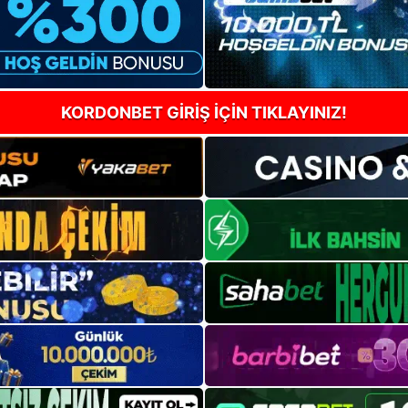
KORDONBET GİRİŞ İÇİN TIKLAYINIZ!