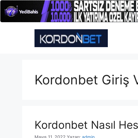
İçeriğe
atla
Kordonbet Giriş V
Kordonbet Nasıl Hesa
Mayıs 11, 2022
Yazarı:
admin