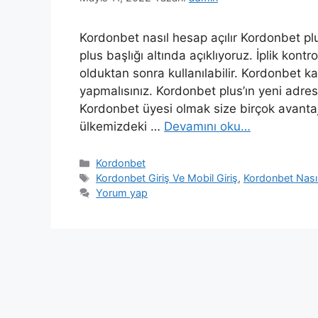
Kordonbet nasıl hesap açılır Kordonbet p
plus başlığı altında açıklıyoruz. İplik kont
olduktan sonra kullanılabilir. Kordonbet k
yapmalısınız. Kordonbet plus’ın yeni adres
Kordonbet üyesi olmak size birçok avanta
ülkemizdeki …
Devamını oku…
Kategoriler
Kordonbet
Etiketler
Kordonbet Giriş Ve Mobil Giriş
,
Kordonbet Nasıl
Yorum yap