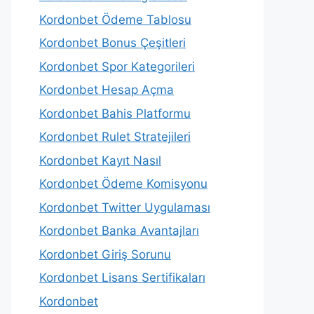
Kordonbet Ödeme Tablosu
Kordonbet Bonus Çeşitleri
Kordonbet Spor Kategorileri
Kordonbet Hesap Açma
Kordonbet Bahis Platformu
Kordonbet Rulet Stratejileri
Kordonbet Kayıt Nasıl
Kordonbet Ödeme Komisyonu
Kordonbet Twitter Uygulaması
Kordonbet Banka Avantajları
Kordonbet Giriş Sorunu
Kordonbet Lisans Sertifikaları
Kordonbet