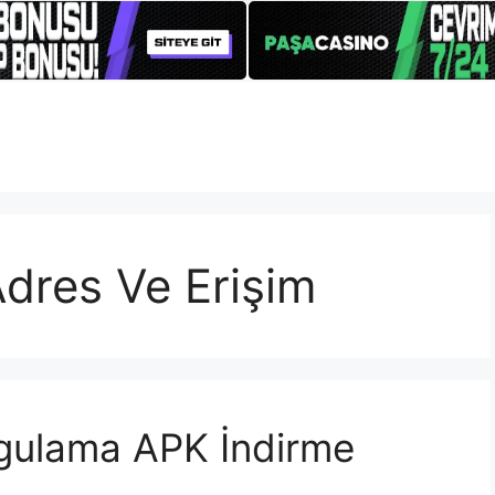
dres Ve Erişim
gulama APK İndirme