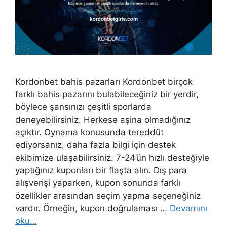
Kordonbet bahis pazarları Kordonbet birçok
farklı bahis pazarını bulabileceğiniz bir yerdir,
böylece şansınızı çeşitli sporlarda
deneyebilirsiniz. Herkese aşina olmadığınız
açıktır. Oynama konusunda tereddüt
ediyorsanız, daha fazla bilgi için destek
ekibimize ulaşabilirsiniz. 7-24’ün hızlı desteğiyle
yaptığınız kuponları bir flaşta alın. Dış para
alışverişi yaparken, kupon sonunda farklı
özellikler arasından seçim yapma seçeneğiniz
vardır. Örneğin, kupon doğrulaması …
Devamını
oku…