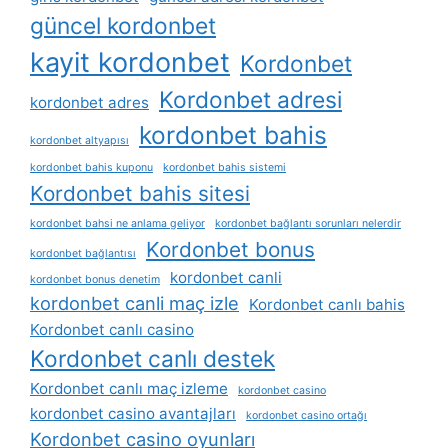
güncel kordonbet
kayit kordonbet
Kordonbet
Kordonbet adresi
kordonbet adres
kordonbet bahis
kordonbet altyapısı
kordonbet bahis kuponu
kordonbet bahis sistemi
Kordonbet bahis sitesi
kordonbet bahsi ne anlama geliyor
kordonbet bağlantı sorunları nelerdir
Kordonbet bonus
kordonbet bağlantısı
kordonbet canli
kordonbet bonus denetim
kordonbet canli maç izle
Kordonbet canlı bahis
Kordonbet canlı casino
Kordonbet canlı destek
Kordonbet canlı maç izleme
kordonbet casino
kordonbet casino avantajları
kordonbet casino ortağı
Kordonbet casino oyunları