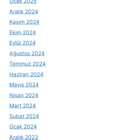
Ocak 2025
Aralık 2024
Kasım 2024
Ekim 2024
Eylül 2024
Ağustos 2024
Temmuz 2024
Haziran 2024
Mayıs 2024
Nisan 2024
Mart 2024
Şubat 2024
Ocak 2024
Aralık 2023