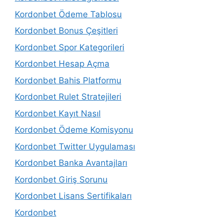
Kordonbet Ödeme Tablosu
Kordonbet Bonus Çeşitleri
Kordonbet Spor Kategorileri
Kordonbet Hesap Açma
Kordonbet Bahis Platformu
Kordonbet Rulet Stratejileri
Kordonbet Kayıt Nasıl
Kordonbet Ödeme Komisyonu
Kordonbet Twitter Uygulaması
Kordonbet Banka Avantajları
Kordonbet Giriş Sorunu
Kordonbet Lisans Sertifikaları
Kordonbet