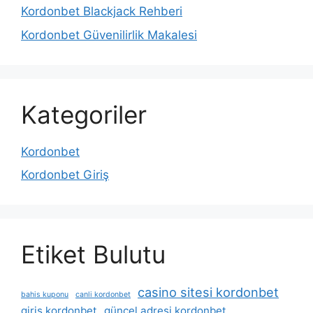
Kordonbet Blackjack Rehberi
Kordonbet Güvenilirlik Makalesi
Kategoriler
Kordonbet
Kordonbet Giriş
Etiket Bulutu
casino sitesi kordonbet
bahis kuponu
canli kordonbet
giris kordonbet
güncel adresi kordonbet