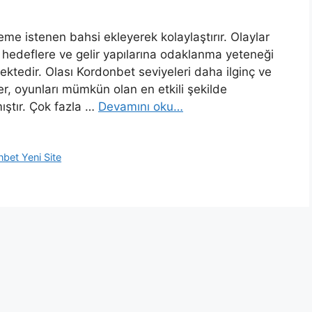
eme istenen bahsi ekleyerek kolaylaştırır. Olaylar
, hedeflere ve gelir yapılarına odaklanma yeteneği
ktedir. Olası Kordonbet seviyeleri daha ilginç ve
er, oyunları mümkün olan en etkili şekilde
ıştır. Çok fazla …
Devamını oku…
bet Yeni Site