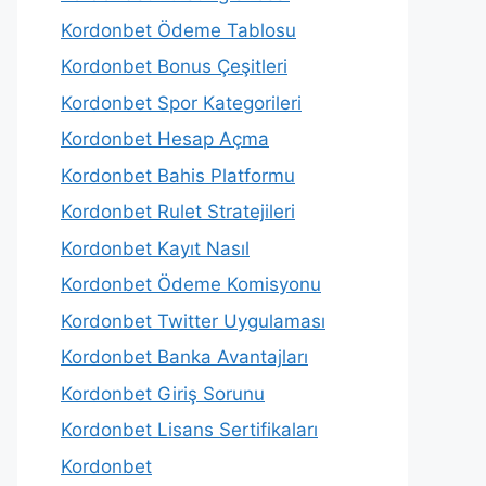
Kordonbet Ödeme Tablosu
Kordonbet Bonus Çeşitleri
Kordonbet Spor Kategorileri
Kordonbet Hesap Açma
Kordonbet Bahis Platformu
Kordonbet Rulet Stratejileri
Kordonbet Kayıt Nasıl
Kordonbet Ödeme Komisyonu
Kordonbet Twitter Uygulaması
Kordonbet Banka Avantajları
Kordonbet Giriş Sorunu
Kordonbet Lisans Sertifikaları
Kordonbet