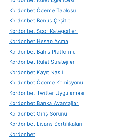
Kordonbet Rulet Eğlencesi
Kordonbet Ödeme Tablosu
Kordonbet Bonus Çeşitleri
Kordonbet Spor Kategorileri
Kordonbet Hesap Açma
Kordonbet Bahis Platformu
Kordonbet Rulet Stratejileri
Kordonbet Kayıt Nasıl
Kordonbet Ödeme Komisyonu
Kordonbet Twitter Uygulaması
Kordonbet Banka Avantajları
Kordonbet Giriş Sorunu
Kordonbet Lisans Sertifikaları
Kordonbet