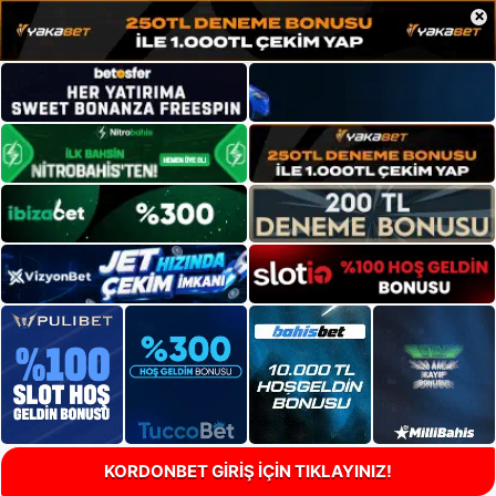
×
KORDONBET GİRİŞ İÇİN TIKLAYINIZ!