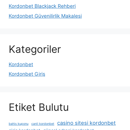
Kordonbet Blackjack Rehberi
Kordonbet Güvenilirlik Makalesi
Kategoriler
Kordonbet
Kordonbet Giriş
Etiket Bulutu
casino sitesi kordonbet
bahis kuponu
canli kordonbet